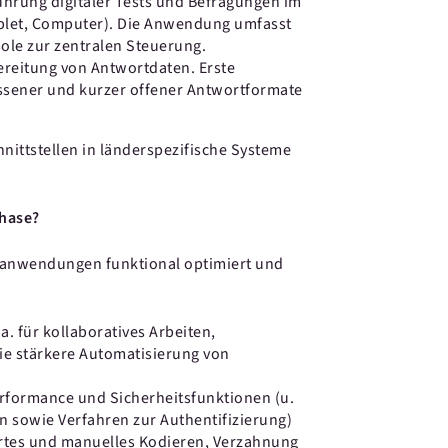
hrung digitaler Tests und Befragungen im
ablet, Computer). Die Anwendung umfasst
ole zur zentralen Steuerung.
ereitung von Antwortdaten. Erste
ssener und kurzer offener Antwortformate
.
ittstellen in länderspezifische Systeme
phase?
eanwendungen funktional optimiert und
. für kollaboratives Arbeiten,
e stärkere Automatisierung von
erformance und Sicherheitsfunktionen (u.
 sowie Verfahren zur Authentifizierung)
rtes und manuelles Kodieren, Verzahnung