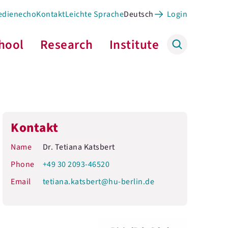
edienecho
Kontakt
Leichte Sprache
Deutsch
Login
hool
Research
Institute
Kontakt
Name
Dr. Tetiana Katsbert
Phone
+49 30 2093-46520
Email
tetiana.katsbert@hu-berlin.de