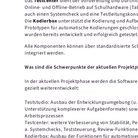
Das
Testcenter
dient der Vorbereitung und Durchfü
Online- und Offline-Betrieb auf Schulhardware (T
auch einen Systemcheck und eine Testleitungskons
Die
Kodierbox
unterstützt die Kodierung und Aufb
Prototypen für automatische Kodierungen geschlo
wurden bereits entwickelt und erfolgreich getestet
Alle Komponenten können über standardisierte Schn
integriert werden.
Was sind die Schwerpunkte der aktuellen Projekt
In der aktuellen Projektphase werden die Softwar
gezielt weiterentwickelt:
Teststudio: Ausbau der Entwicklungsumgebung (u. a
Unterstützung komplexerer Aufgabenformate) sowi
Arbeitsprozessen
Testcenter: weitere Verbesserung von Stabilität, P
a. Systemchecks, Teststeuerung, Review-Funktionen
Kodierbox: Ausbau der Funktionen für automatisie