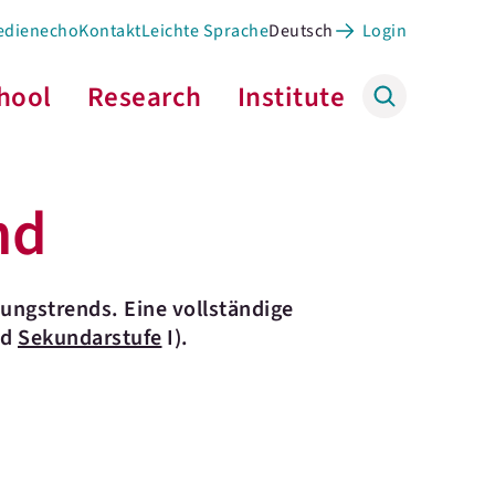
edienecho
Kontakt
Leichte Sprache
Deutsch
Login
hool
Research
Institute
nd
ungstrends. Eine vollständige
nd
Sekundarstufe
I).