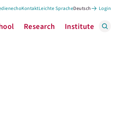
edienecho
Kontakt
Leichte Sprache
Deutsch
Login
hool
Research
Institute