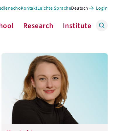
edienecho
Kontakt
Leichte Sprache
Deutsch
Login
hool
Research
Institute