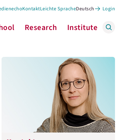
edienecho
Kontakt
Leichte Sprache
Deutsch
Login
hool
Research
Institute