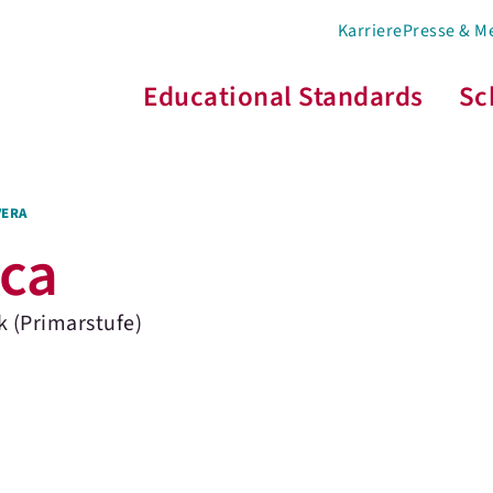
Karriere
Presse & M
Educational Standards
Sc
VERA
uca
 (Primarstufe)