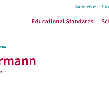
Karriere
Presse & M
Educational Standards
Sc
VERA
ermann
 I)