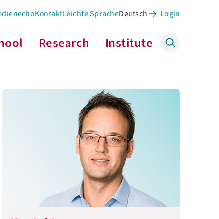
edienecho
Kontakt
Leichte Sprache
Deutsch
Login
hool
Research
Institute