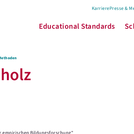
Karriere
Presse & M
Educational Standards
Sc
Methoden
hholz
r empirischen Bildungsforschung"