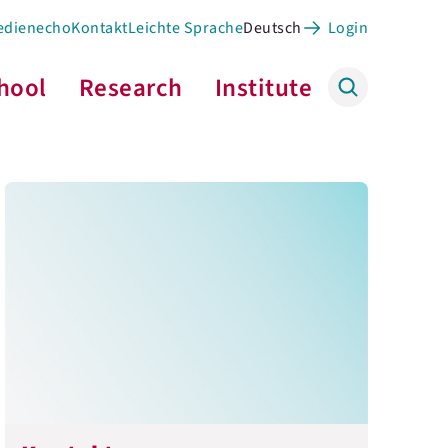
edienecho
Kontakt
Leichte Sprache
Deutsch
Login
hool
Research
Institute