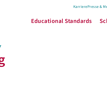
Karriere
Presse & M
Educational Standards
Sc
T
g