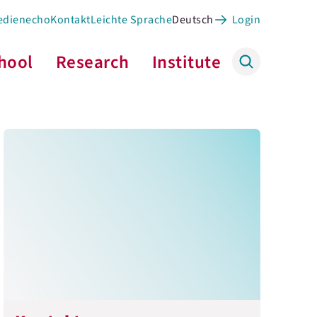
edienecho
Kontakt
Leichte Sprache
Deutsch
Login
hool
Research
Institute