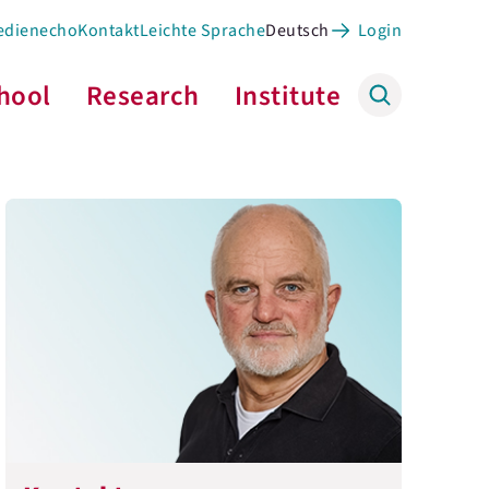
edienecho
Kontakt
Leichte Sprache
Deutsch
Login
hool
Research
Institute