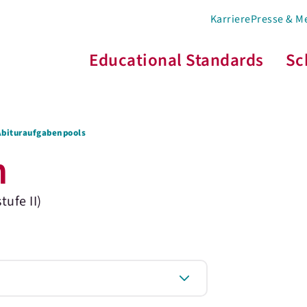
Karriere
Presse & M
Educational Standards
Sc
Abituraufgabenpools
n
ufe II)