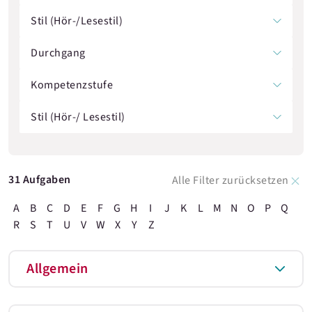
Stil (Hör-/Lesestil)
Durchgang
Kompetenzstufe
Stil (Hör-/ Lesestil)
31 Aufgaben
Alle Filter zurücksetzen
A
B
C
D
E
F
G
H
I
J
K
L
M
N
O
P
Q
R
S
T
U
V
W
X
Y
Z
Allgemein