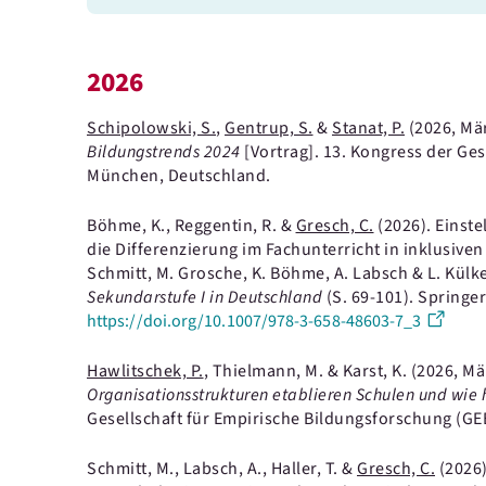
2026
Schipolowski, S.
,
Gentrup, S.
&
Stanat, P.
(2026, Mä
Bildungstrends 2024
[Vortrag].
13. Kongress der Ges
München, Deutschland.
Böhme, K., Reggentin, R. &
Gresch, C.
(2026).
Einste
die Differenzierung im Fachunterricht in inklusive
Schmitt, M. Grosche, K. Böhme, A. Labsch & L. Külke
Sekundarstufe I in Deutschland
(S. 69-101).
Springer
https://doi.org/10.1007/978-3-658-48603-7_3
Hawlitschek, P.
, Thielmann, M. & Karst, K.
(2026, Mä
Organisationsstrukturen etablieren Schulen und wi
Gesellschaft für Empirische Bildungsforschung (G
Schmitt, M., Labsch, A., Haller, T. &
Gresch, C.
(2026