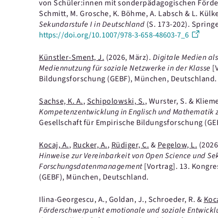
von Schüler:innen mit sonderpädagogischen Förder
Schmitt, M. Grosche, K. Böhme, A. Labsch & L. Külke
Sekundarstufe I in Deutschland
(S. 173-202).
Springe
https://doi.org/10.1007/978-3-658-48603-7_6
Künstler-Sment, J.
(2026, März).
Digitale Medien al
Mediennutzung für soziale Netzwerke in der Klasse
[
Bildungsforschung (GEBF), München, Deutschland.
Sachse, K. A.
,
Schipolowski, S.
, Wurster, S. & Klieme
Kompetenzentwicklung in Englisch und Mathematik 
Gesellschaft für Empirische Bildungsforschung (G
Kocaj, A.
,
Rucker, A.
,
Rüdiger, C.
&
Pegelow, L.
(2026
Hinweise zur Vereinbarkeit von Open Science und 
Forschungsdatenmanagement
[Vortrag].
13. Kongre
(GEBF), München, Deutschland.
Ilina-Georgescu, A., Goldan, J., Schroeder, R. &
Koca
Förderschwerpunkt emotionale und soziale Entwicklu