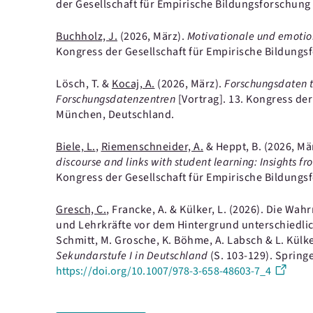
der Gesellschaft für Empirische Bildungsforschun
Buchholz, J.
(2026, März).
Motivationale und emotio
Kongress der Gesellschaft für Empirische Bildung
Lösch, T. &
Kocaj, A.
(2026, März).
Forschungsdaten t
Forschungsdatenzentren
[Vortrag].
13. Kongress der
München, Deutschland.
Biele, L.
,
Riemenschneider, A.
& Heppt, B.
(2026, Mä
discourse and links with student learning: Insights f
Kongress der Gesellschaft für Empirische Bildung
Gresch, C.
, Francke, A. & Külker, L.
(2026).
Die Wahr
und Lehrkräfte vor dem Hintergrund unterschiedl
Schmitt, M. Grosche, K. Böhme, A. Labsch & L. Külke
Sekundarstufe I in Deutschland
(S. 103-129).
Springe
https://doi.org/10.1007/978-3-658-48603-7_4