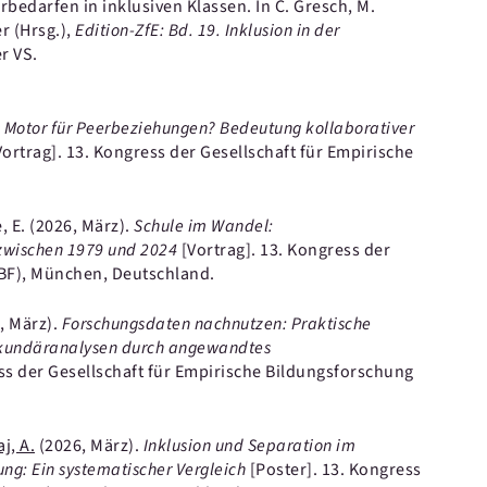
bedarfen in inklusiven Klassen.
In C. Gresch, M.
r (Hrsg.),
Edition-ZfE: Bd. 19. Inklusion in der
r VS.
s Motor für Peerbeziehungen? Bedeutung kollaborativer
Vortrag].
13. Kongress der Gesellschaft für Empirische
, E.
(2026, März).
Schule im Wandel:
zwischen 1979 und 2024
[Vortrag].
13. Kongress der
EBF), München, Deutschland.
, März).
Forschungsdaten nachnutzen: Praktische
Sekundäranalysen durch angewandtes
ss der Gesellschaft für Empirische Bildungsforschung
j, A.
(2026, März).
Inklusion und Separation im
ng: Ein systematischer Vergleich
[Poster].
13. Kongress