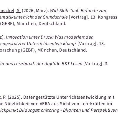
nschel, S.
(2026, März).
Will-Skill-Tool. Befunde zum
hematikunterricht der Grundschule
[Vortrag].
13. Kongress
g (GEBF), München, Deutschland.
z).
Innovation unter Druck: Was moderiert den
ngestützter Unterrichtsentwicklung?
[Vortrag].
13.
sforschung (GEBF), München, Deutschland.
für das Leseband: der digitale BKT Lesen
[Vortrag].
3.
.
, P.
(2025).
Datengestützte Unterrichtsentwicklung mit
Nützlichkeit von VERA aus Sicht von Lehrkräften im
lickpunkt Bildungsmonitoring - Bilanzen und Perspektiven