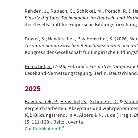
Rahden, J.
, Rubach, C.,
Schickel, M.
, Porsch, R. &
He
Einsatz digitaler Technologien im Deutsch- und Mat
der Gesellschaft für Empirische Bildungsforschun
Düwel, S.,
Hawlitschek, P.
&
Henschel, S.
(2026, Mär
Zusammenhang zwischen Belastungserleben und date
Kongress der Gesellschaft für Empirische Bildung
Henschel, S.
(2026, Februar).
Formative Diagnostik 
Leseband-Vernetzungstagung, Berlin, Deutschland
2025
Hawlitschek, P.
,
Henschel, S.
,
Schnitzler, C.
&
Stanat
Vergleichsarbeiten. Akzeptanz und wahrgenommene 
IQB-Bildungstrend.
In A. Albers & N. Jude (Hrsg.),
B
(S. 111-128).
Beltz Juventa.
Zur Publikation