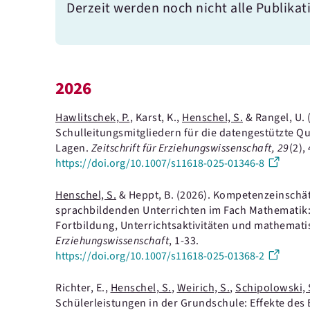
Derzeit werden noch nicht alle Publikat
2026
Hawlitschek, P.
, Karst, K.,
Henschel, S.
& Rangel, U.
Schulleitungsmitgliedern für die datengestützte Q
Lagen.
Zeitschrift für Erziehungswissenschaft
, 29
(2)
,
https://doi.org/10.1007/s11618-025-01346-8
Henschel, S.
& Heppt, B.
(2026).
Kompetenzeinschät
sprachbildenden Unterrichten im Fach Mathemati
Fortbildung, Unterrichtsaktivitäten und mathemat
Erziehungswissenschaft
, 1-33.
https://doi.org/10.1007/s11618-025-01368-2
Richter, E.,
Henschel, S.
,
Weirich, S.
,
Schipolowski, 
Schülerleistungen in der Grundschule: Effekte des 