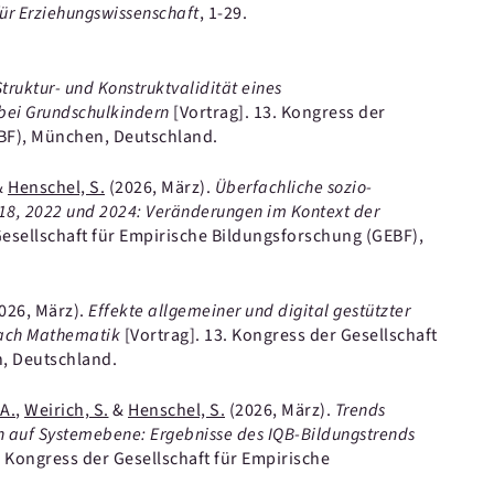
 für Erziehungswissenschaft
, 1-29.
Struktur- und Konstruktvalidität eines
 bei Grundschulkindern
[Vortrag].
13. Kongress der
EBF), München, Deutschland.
&
Henschel, S.
(2026, März).
Überfachliche sozio-
18, 2022 und 2024: Veränderungen im Kontext der
Gesellschaft für Empirische Bildungsforschung (GEBF),
026, März).
Effekte allgemeiner und digital gestützter
 Fach Mathematik
[Vortrag].
13. Kongress der Gesellschaft
, Deutschland.
 A.
,
Weirich, S.
&
Henschel, S.
(2026, März).
Trends
 auf Systemebene: Ergebnisse des IQB-Bildungstrends
. Kongress der Gesellschaft für Empirische