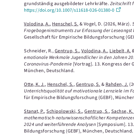
grundständig ausgebildeter Lehrkräfte.
Zeitschrift
https://doi.org/10.1007/s11618-026-01380-0
Volodina, A.
,
Henschel, S.
& Vogel, D.
(2026, März).
Fragebogeninstruments zur Erfassung der Leseangst
Gesellschaft für Empirische Bildungsforschung (G
Schneider, R.,
Gentrup, S.
,
Volodina, A.
,
Liebelt, A.
emotionale Merkmale Jugendlicher in den Jahren 20
Coronavirus-Pandemie
[Vortrag].
13. Kongress der 
München, Deutschland.
Otte, K. J.
,
Henschel, S.
,
Gentrup, S.
&
Rahden, J.
(2
Unterrichtsqualität auf motivationale Lernziele im
für Empirische Bildungsforschung (GEBF), München
Stanat, P.
,
Schipolowski, S.
,
Gentrup, S.
,
Sachse, K.
mathematisch-naturwissenschaftlicher Kompetenzen
2024 und weiterführende Analysen
[Symposium].
13
Bildungsforschung (GEBF), München, Deutschland.