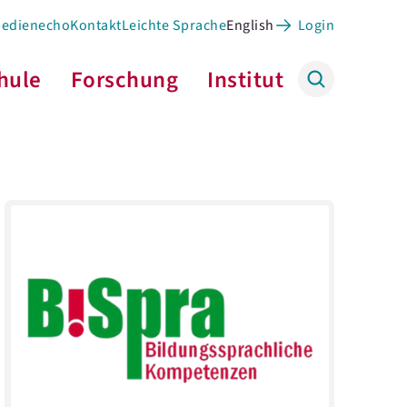
Medienecho
Kontakt
Leichte Sprache
English
Login
hule
Forschung
Institut