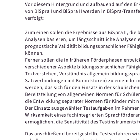
Vor diesem Hintergrund und aufbauend auf den Er
von BiSpra I und BiSpra II werden in BiSpra-Transf
verfolgt:
Zum einen sollen die Ergebnisse aus BiSpra II, die 
Analysen basieren, um längsschnittliche Analysen
prognostische Validität bildungssprachlicher Fähigk
können.
Ferner sollen die in früheren Förderphasen entwic
verschiedener Aspekte bildungssprachlicher Fähigk
Textverstehen, Verständnis allgemein bildungssprac
Satzverbindungen mit Konnektoren) zu einem form
werden, das sich für den Einsatz in der schulischen 
Bereitstellung von allgemeinen Normen für Schüler
die Entwicklung separater Normen für Kinder mit n
Der Einsatz ausgewählter Testaufgaben im Rahmen 
Wirksamkeit eines fachintegrierten Sprachfördera
ermöglichen, die Sensitivität des Testinstruments 
Das anschließend bereitgestellte Testverfahren wird