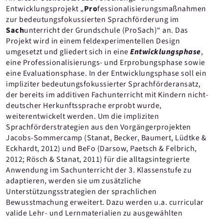
Entwicklungsprojekt „
Pro
fessionalisierungsmaßnahmen
zur bedeutungsfokussierten Sprachförderung im
Sach
unterricht der Grundschule (ProSach)“ an. Das
Projekt wird in einem feldexperimentellen Design
umgesetzt und gliedert sich in eine
Entwicklungsphase
,
eine Professionalisierungs- und Erprobungsphase sowie
eine Evaluationsphase. In der Entwicklungsphase soll ein
impliziter bedeutungsfokussierter Sprachförderansatz,
der bereits im additiven Fachunterricht mit Kindern nicht-
deutscher Herkunftssprache erprobt wurde,
weiterentwickelt werden. Um die impliziten
Sprachförderstrategien aus den Vorgängerprojekten
Jacobs-Sommercamp (Stanat, Becker, Baumert, Lüdtke &
Eckhardt, 2012) und BeFo (Darsow, Paetsch & Felbrich,
2012; Rösch & Stanat, 2011) für die alltagsintegrierte
Anwendung im Sachunterricht der 3. Klassenstufe zu
adaptieren, werden sie um zusätzliche
Unterstützungsstrategien der sprachlichen
Bewusstmachung erweitert. Dazu werden u.a. curricular
valide Lehr- und Lernmaterialien zu ausgewählten