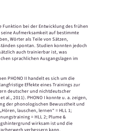
e Funktion bei der Entwicklung des frühen
, seine Aufmerksamkeit auf bestimmte
ben, Wörter als Teile von Sätzen,
ständen spontan. Studien konnten jedoch
tzlich auch trainierbar ist, was
achen sprachlichen Ausgangslagen im
ben PHONO II handelt es sich um die
ngfristige Effekte eines Trainings zur
ern deutscher und nichtdeutscher
et al., 2011). PHONO I konnte u. a. zeigen,
rung der phonologischen Bewusstheit und
Hören, lauschen, lernen“ = HLL 1;
nungstraining = HLL 2; Plume &
gshintergrund wirksam ist und die
pracherwerb verbessern kann.