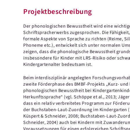
Projektbeschreibung
Der phonologischen Bewusstheit wird eine wichtig
Schriftspracherwerbs zugesprochen. Die Fähigkeit
formale Aspekte von Sprache zu richten (Reime, Sil
Phoneme etc.), entwickelt sich unter normalen Um
zeigen, dass die phonologische Bewusstheit grundsä
insbesondere für Kinder mit LRS-Risiko oder schw
Kindergartenalter bedeutsam ist.
Beim interdisziplinär angelegten Forschungsvorha
zweite Förderphase des BMBF-Projekts „Kurz- und la
phonologischen Bewusstheit bei Kindergartenkind
Herkunftssprache“ (vgl. Schöppe et al., 2013; Jäger 
dass ein relativ verbreitetes Programm zur Förde
der Buchstaben-Laut-Zuordnung im Kindergarten („
Küspert & Schneider, 2008; Buchstaben-Laut-Zuord
Schneider, 2004) auch bei Kindern mit Zuwanderun
Voraussetzungen für einen erfolgreichen Schrifts