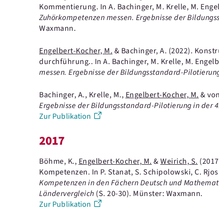
Kommentierung.
In A. Bachinger, M. Krelle, M. Eng
Zuhörkompetenzen messen. Ergebnisse der Bildungsst
Waxmann.
Engelbert-Kocher, M.
& Bachinger, A.
(2022).
Konstr
durchführung..
In A. Bachinger, M. Krelle, M. Engel
messen. Ergebnisse der Bildungsstandard-Pilotierung
Bachinger, A., Krelle, M.,
Engelbert-Kocher, M.
& von
Ergebnisse der Bildungsstandard-Pilotierung in der 4
Zur Publikation
2017
Böhme, K.,
Engelbert-Kocher, M.
&
Weirich, S.
(2017
Kompetenzen.
In P. Stanat, S. Schipolowski, C. Rjos
Kompetenzen in den Fächern Deutsch und Mathemati
Ländervergleich
(S. 20-30).
Münster: Waxmann.
Zur Publikation