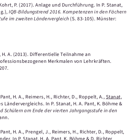
Kohrt, P.
(2017).
Anlage und Durchführung.
In P. Stanat,
sg.),
IQB-Bildungstrend 2016. Kompetenzen in den Fächern
ufe im zweiten Ländervergleich
(S. 83-105).
Münster:
 H. A.
(2013).
Differentielle Teilnahme an
ofessionsbezogenen Merkmalen von Lehrkräften.
207.
Pant, H. A., Reimers, H., Richter, D., Roppelt, A.,
Stanat,
s Ländervergleichs.
In P. Stanat, H. A. Pant, K. Böhme &
 Schülern am Ende der vierten Jahrgangsstufe in den
ann.
Pant, H. A., Prengel, J., Reimers, H., Richter, D., Roppelt,
änder.
In P. Stanat, H. A. Pant, K. Böhme & D. Richter