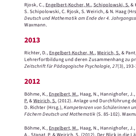
Rjosk, C.,
Engelbert-Kocher, M.
,
Schipolowski, S.
& 
S. Schipolowski, C. Rjosk, S. Weirich, & N. Haag (Hr
Deutsch und Mathematik am Ende der 4. Jahrgangsst
Waxmann.
2013
Richter, D.,
Engelbert-Kocher, M.
,
Weirich, S.
& Pant,
Lehrerfortbildung und deren Zusammenhang zu pr
Zeitschrift für Pädagogische Psychologie
, 27
(3)
, 193-
2012
Böhme, K.,
Engelbert, M.
, Haag, N., Hannighofer, J., 
P.
&
Weirich, S.
(2012).
Anlage und Durchführung de
D. Richter (Hrsg.),
Kompetenzen von Schülerinnen und
Fächern Deutsch und Mathematik
(S. 85-102).
Waxm
Böhme, K.,
Engelbert, M.
, Haag, N., Hannighofer, J., 
A.,
Stanat, P.
&
Weirich, S.
(2012).
Der Blick in die L