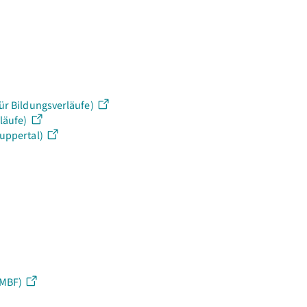
e
für Bildungsverläufe)
läufe)
Wuppertal)
BMBF)