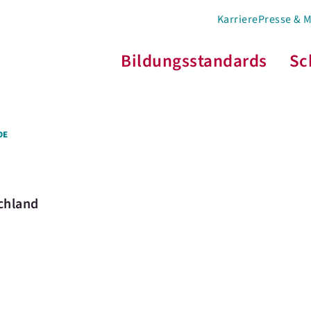
Karriere
Presse & 
Bildungsstandards
Sc
DE
schland