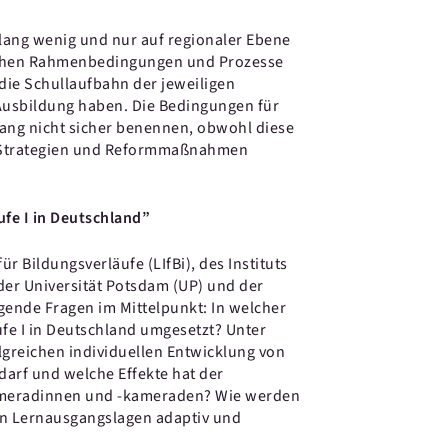
slang wenig und nur auf regionaler Ebene
lichen Rahmenbedingungen und Prozesse
die Schullaufbahn der jeweiligen
 Ausbildung haben. Die Bedingungen für
lang nicht sicher benennen, obwohl diese
en Strategien und Reformmaßnahmen
ufe I in Deutschland”
r Bildungsverläufe (LIfBi), des Instituts
der Universität Potsdam (UP) und der
gende Fragen im Mittelpunkt: In welcher
ufe I in Deutschland umgesetzt? Unter
lgreichen individuellen Entwicklung von
arf und welche Effekte hat der
ameradinnen und -kameraden? Wie werden
en Lernausgangslagen adaptiv und