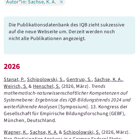
Autor*in: Sachse, K. A.
Hafiz, N. J.
Hawlitschek, P.
Die Publikationsdatenbank des IQB zieht sukzessive
auf die neue Webseite um. Derzeit werden noch
Heinschel, A.
nicht alle Publikationen angezeigt.
Henschel, S.
Herz, A.
2026
Hoffmann, L.
Stanat, P.
,
Schipolowski, S.
,
Gentrup, S.
,
Sachse, K. A.
,
Hunger, S.
Weirich, S.
&
Henschel, S.
(2026, März).
Trends
mathematisch-naturwissenschaftlicher Kompetenzen auf
Jindra, C.
Systemebene: Ergebnisse des IQB-Bildungstrends 2024 und
Jungermann, D.
weiterführende Analysen
[Symposium].
13. Kongress der
Gesellschaft für Empirische Bildungsforschung (GEBF),
Kocaj, A.
München, Deutschland.
Kölm, J.
Wagner, K.
,
Sachse, K. A.
&
Schipolowski, S.
(2026, März).