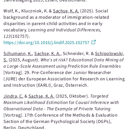
Jahrestagung 2025, Essen, Deutschland.
Wernet, P.
Wolf, K., Kluczniok, K. &
Sachse, K. A.
(2025).
Social
Wolf, K.
background as a moderator of immigration-related
disparities in parent-child-activities and in early
vocabulary.
Learning and Individual Differences
,
123
(102757)
.
https://doi.org/10.1016/j.lindif.2025.102757
Schumann, K.
,
Sachse, K. A.
, Schneider, R. &
Schipolowski,
S.
(2025, August).
Who's at risk? Educational Data Mining of
a Large-Scale Assessment using Prediction Rule Ensembles
[Vortrag].
29. Pre-Conference der Junior Researcher
(JURE) der European Association for Research on Learning
and Instruction (EARLI), Graz, Österreich.
Jindra, C.
&
Sachse, K. A.
(2025, Oktober).
Targeted
Maximum Likelihood Estimation for Causal Inference with
Observational Data - The Example of Private Tutoring
[Vortrag].
17th Conference of the Methods & Evaluation
Section of the German Psychological Society (DGPs),
Berlin, Deutschland.