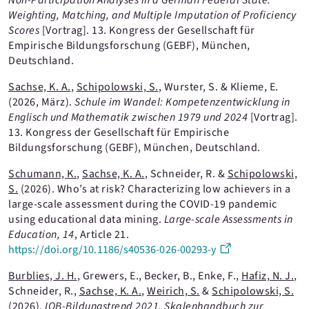
Non-Participation Analyses in a German Federal State:
Krüger, S.
Weighting, Matching, and Multiple Imputation of Proficiency
Künstler-Sment, J.
Scores
[Vortrag].
13. Kongress der Gesellschaft für
Empirische Bildungsforschung (GEBF), München,
Legler, L.
Deutschland.
Liebelt, A.
Sachse, K. A.
,
Schipolowski, S.
, Wurster, S. & Klieme, E.
(2026, März).
Schule im Wandel: Kompetenzentwicklung in
Müller, J.
Englisch und Mathematik zwischen 1979 und 2024
[Vortrag].
13. Kongress der Gesellschaft für Empirische
Otte, K. J.
Bildungsforschung (GEBF), München, Deutschland.
Paul, S.
Schumann, K.
,
Sachse, K. A.
, Schneider, R. &
Schipolowski,
Pegelow, L.
S.
(2026).
Who’s at risk? Characterizing low achievers in a
large-scale assessment during the COVID-19 pandemic
Rahden, J.
using educational data mining.
Large-scale Assessments in
Education
, 14
, Article 21.
Riemenschneider, A.
https://doi.org/10.1186/s40536-026-00293-y
Rucker, A.
Burblies, J. H.
, Grewers, E., Becker, B., Enke, F.,
Hafiz, N. J.
,
Schneider, R.,
Rüdiger, C.
Sachse, K. A.
,
Weirich, S.
&
Schipolowski, S.
(2026).
IQB-Bildungstrend 2021. Skalenhandbuch zur