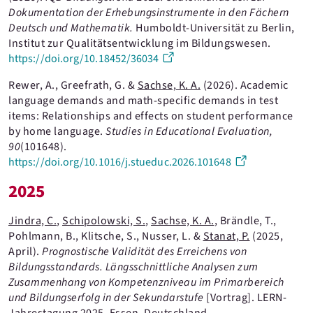
Sachse, K. A.
Dokumentation der Erhebungsinstrumente in den Fächern
Deutsch und Mathematik.
Humboldt-Universität zu Berlin,
Schickel, M.
Institut zur Qualitätsentwicklung im Bildungswesen.
https://doi.org/10.18452/36034
Schipolowski, S.
Rewer, A., Greefrath, G. &
Sachse, K. A.
(2026).
Academic
Schnitzler, C.
language demands and math-specific demands in test
Schröter, P.
items: Relationships and effects on student performance
by home language.
Studies in Educational Evaluation
,
Schumann, K.
90
(101648)
.
https://doi.org/10.1016/j.stueduc.2026.101648
Stanat, P.
2025
Tinkl, L.
Jindra, C.
Volodina, A.
,
Schipolowski, S.
,
Sachse, K. A.
, Brändle, T.,
Pohlmann, B., Klitsche, S., Nusser, L. &
Stanat, P.
(2025,
Wäckerle, M.
April).
Prognostische Validität des Erreichens von
Bildungsstandards. Längsschnittliche Analysen zum
Wagner, K.
Zusammenhang von Kompetenzniveau im Primarbereich
und Bildungserfolg in der Sekundarstufe
[Vortrag].
LERN-
Weirich, S.