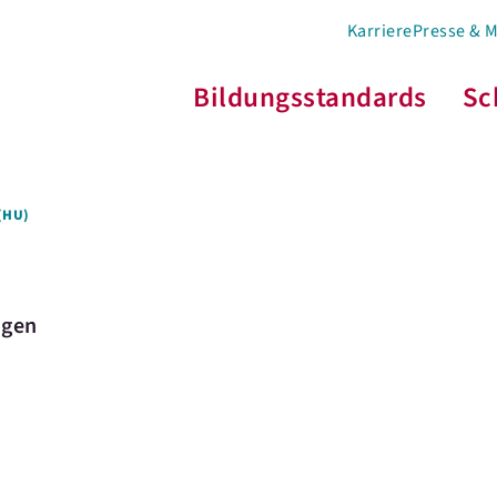
Karriere
Presse & 
Bildungsstandards
Sc
(HU)
ngen
e